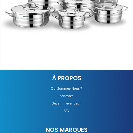
Set ASTRON 11 Pièces A2051
À PROPOS
DÉTAILS
Qui Sommes-Nous ?
Adresses
Devenir revendeur
SAV
NOS MARQUES