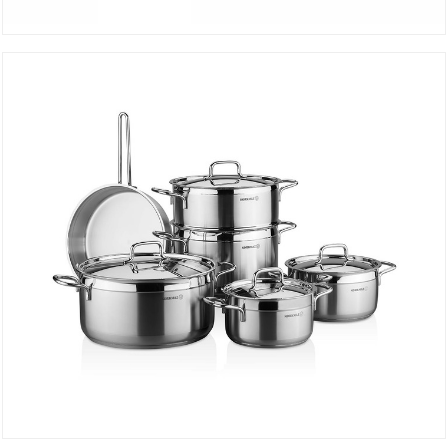
Set PERLA 8 Pièces A1606 Inox
DÉTAILS
Set ALFA PLUS 10 Pièces A1998