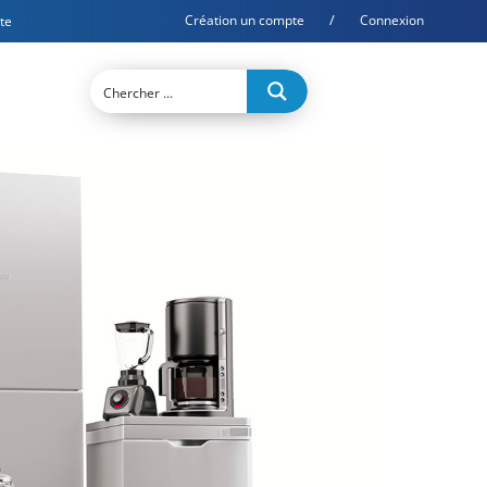
/
Création un compte
Connexion
te