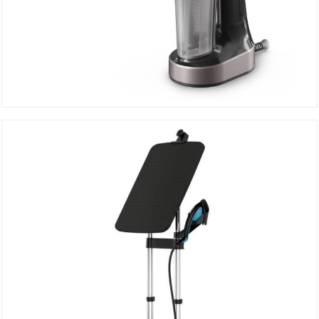
Défroisseur à Main Tefal DT8765EO
DÉTAILS