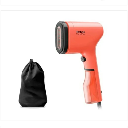
Défroisseur à Main DT2026E
DÉTAILS
Défroisseur à Main DT2022E