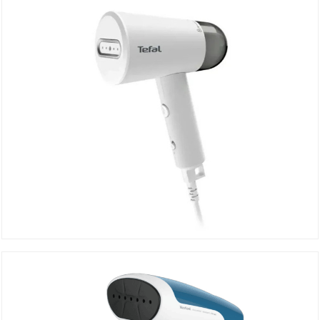
Défroisseur à Main DT1020E1
DÉTAILS