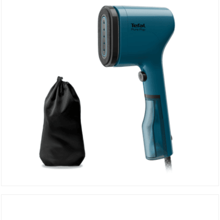
DÉTAILS
Défroisseur à Main DT2020E1
DÉTAILS