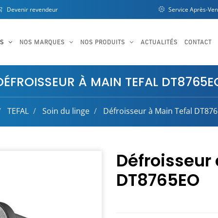
Devenir revendeur
Service Après-Ven
OS
NOS MARQUES
NOS PRODUITS
ACTUALITÉS
CONTACT
DÉFROISSEUR À MAIN TEFAL DT8765E
TEFAL
Soin du linge
Défroisseur à Main Tefal DT87
Défroisseur 
DT8765EO