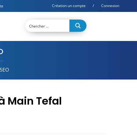
/
Création un compte
Connexion
te
O
65EO
à Main Tefal