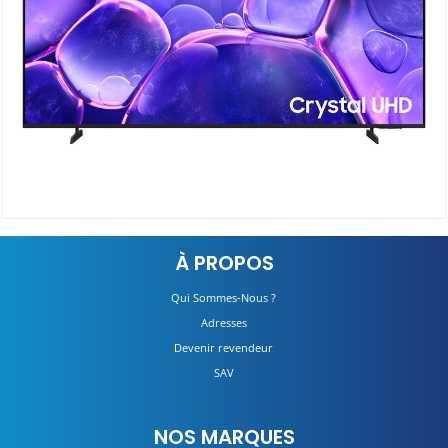
UA43U8000F Crystal UHD
À PROPOS
DÉTAILS
Qui Sommes-Nous ?
Adresses
Devenir revendeur
SAV
NOS MARQUES