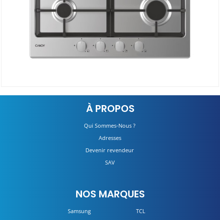
Plaque de Cuisson à Gaz CHG6BRX
À PROPOS
DÉTAILS
Qui Sommes-Nous ?
Adresses
Devenir revendeur
SAV
NOS MARQUES
Samsung
TCL