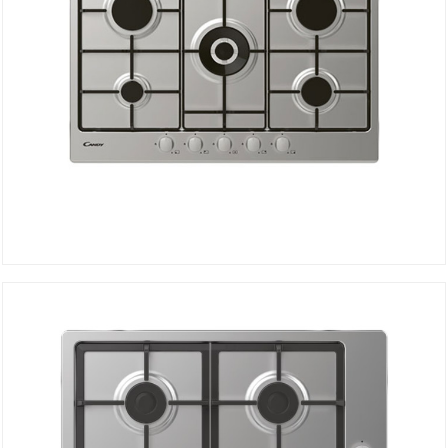
Plaque de Cuisson à Gaz CHW74WX
DÉTAILS