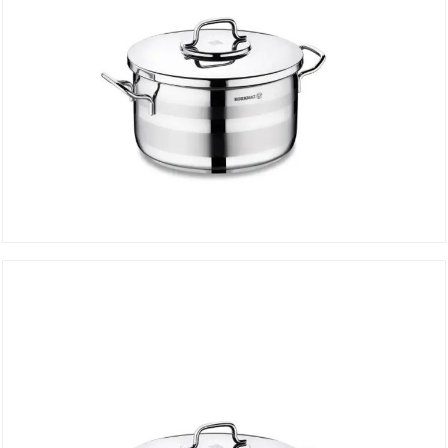
Faitout ASTRA 28*16 cm A2027
DÉTAILS