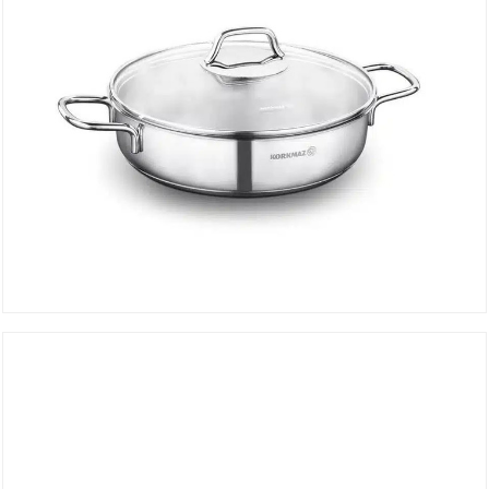
Shallow Pan PERLA 22×6 cm A1833
DÉTAILS