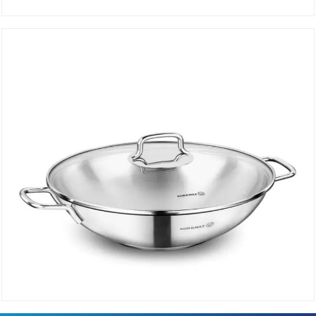
Poêle PERLA 24×5 cm A1659
DÉTAILS
Wok PERLA 28×8.5 cm A1519