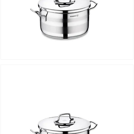
Faitout ASTRA 26*14 cm A2026
DÉTAILS