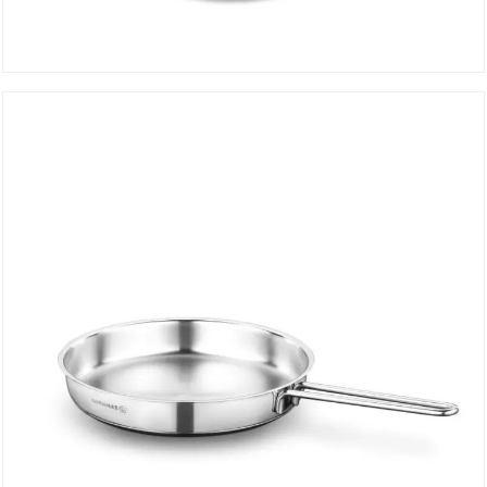
Faitout ASTRA 16*9 cm A2021
DÉTAILS