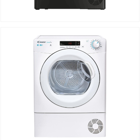
Sèche linge condensation CROE C9TBEB-80
DÉTAILS