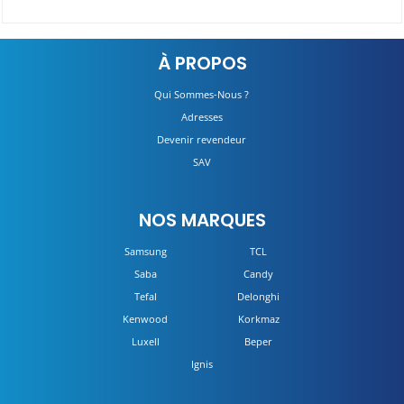
Sèche linge condensation CSOEC9TG-80
À PROPOS
DÉTAILS
Qui Sommes-Nous ?
Adresses
Devenir revendeur
SAV
NOS MARQUES
Samsung
TCL
Saba
Candy
Tefal
Delonghi
Kenwood
Korkmaz
Luxell
Beper
Ignis