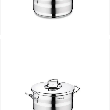
Faitout ASTRA 26*14 cm A2026
DÉTAILS