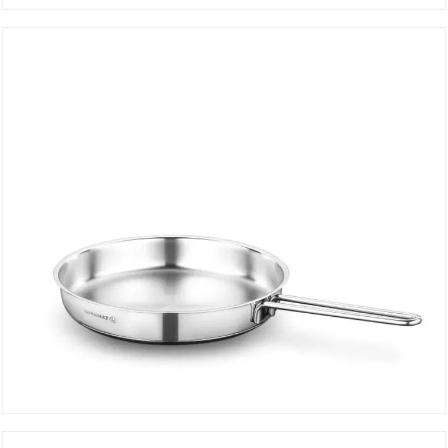
Faitout ASTRA 16*9 cm A2021
DÉTAILS
Poêle PERLA 24×5 cm A1659