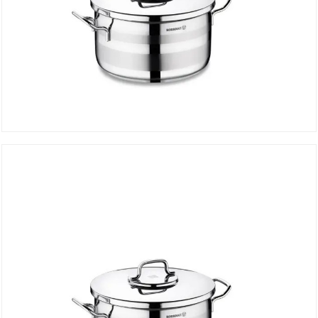
Faitout ASTRA 28*16 cm A2027
DÉTAILS