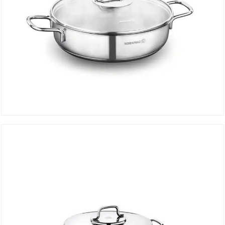
Shallow Pan PERLA 22×6 cm A1833
DÉTAILS