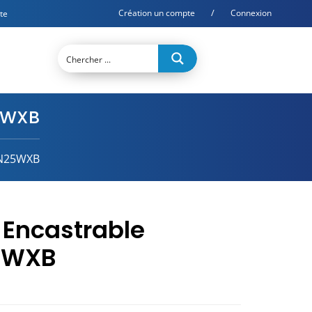
/
Création un compte
Connexion
te
5WXB
7N25WXB
Encastrable
5WXB