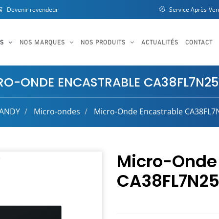
Devenir revendeur
Service Après-Ven
OS
NOS MARQUES
NOS PRODUITS
ACTUALITÉS
CONTACT
RO-ONDE ENCASTRABLE CA38FL7N2
ANDY
Micro-ondes
Micro-Onde Encastrable CA38FL
Micro-Onde 
CA38FL7N2