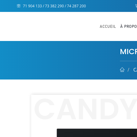
71 904 133 / 73 382 290 / 74 287 200
ACCUEIL
À PROP
MIC
C