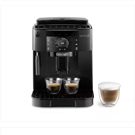
Machine à Café ECAM290.42TB
DÉTAILS
Machine à Café ECAM12.121.B