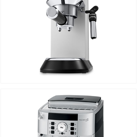
Machine à Café EC685W
DÉTAILS