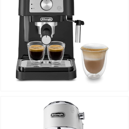
Machine à Café EC260.BK
DÉTAILS