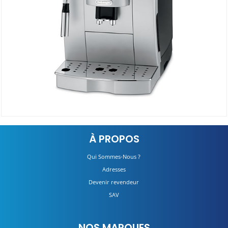
Machine à Café ECAM22.110 SB
À PROPOS
DÉTAILS
Qui Sommes-Nous ?
Adresses
Devenir revendeur
SAV
NOS MARQUES