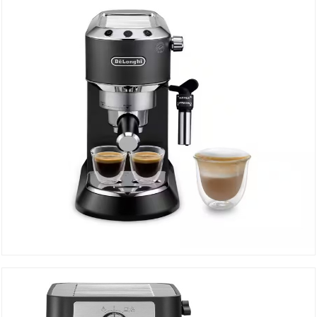
DÉTAILS
Machine à Café EC685.BK
DÉTAILS