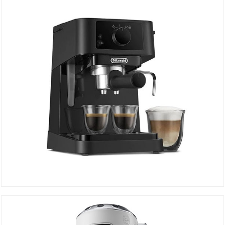
DÉTAILS
Machine à Café EC230.BK
DÉTAILS