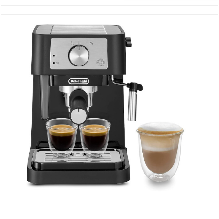
Machine à Café EC685.BK
DÉTAILS
Machine à Café EC260.BK