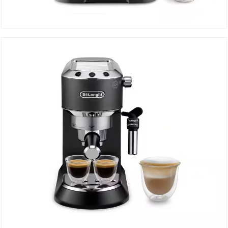
Machine à Café ECAM12.121.B
DÉTAILS