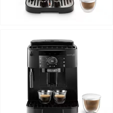
Machine à Café ECAM290.42TB
DÉTAILS