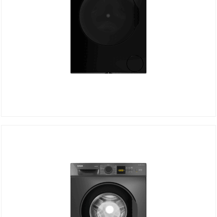
Lave Linge SABA ML0914B Dark
DÉTAILS