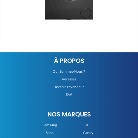
Lave Linge SABA ML0710DX
À PROPOS
DÉTAILS
Qui Sommes-Nous ?
Adresses
Devenir revendeur
SAV
NOS MARQUES
Samsung
TCL
Saba
Candy