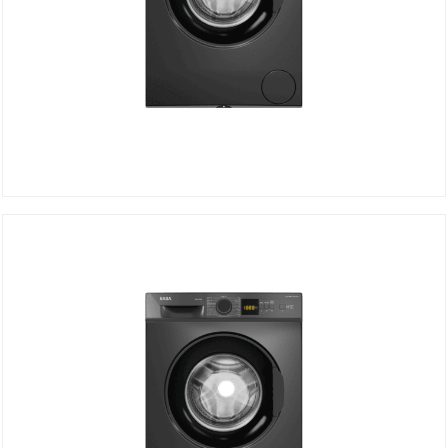
Lave Linge SABA ML0812DX
DÉTAILS