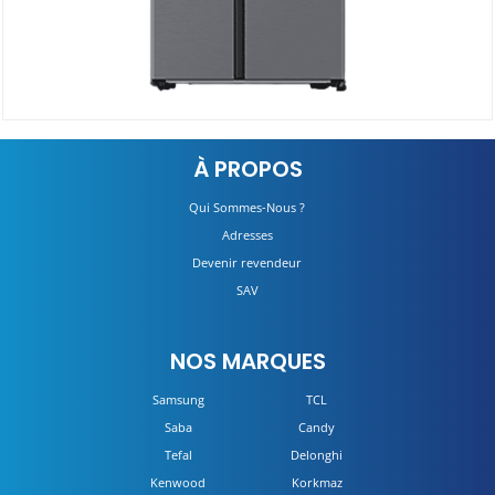
Réfrigérateur Side By Side RS70F65Q1TMA
À PROPOS
Détails
Qui Sommes-Nous ?
Adresses
Devenir revendeur
SAV
NOS MARQUES
Samsung
TCL
Saba
Candy
Tefal
Delonghi
Kenwood
Korkmaz