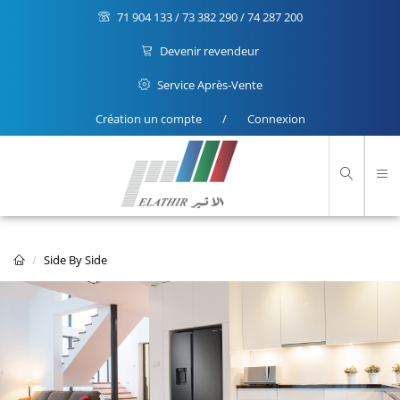
71 904 133 / 73 382 290 / 74 287 200
Devenir revendeur
Service Après-Vente
Création un compte
/
Connexion
Side By Side