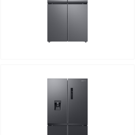
Réfrigérateur Side By Side RF48A4000M9/MA
Détails