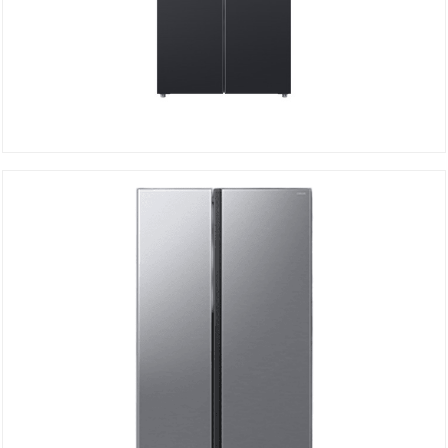
Réfrigérateur Side By Side RF48A4010B4/LV
Détails