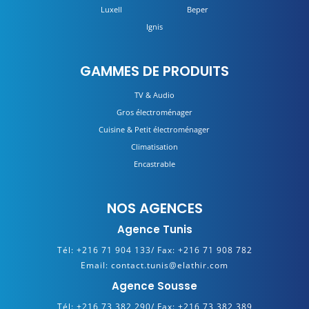
Luxell
Beper
Ignis
GAMMES DE PRODUITS
TV & Audio
Gros électroménager
Cuisine & Petit électroménager
Climatisation
Encastrable
NOS AGENCES
Agence Tunis
Tél:
+216 71 904 133/
Fax:
+216 71 908 782
Email:
contact.tunis@elathir.com
Agence Sousse
Tél:
+216 73 382 290/
Fax:
+216 73 382 389