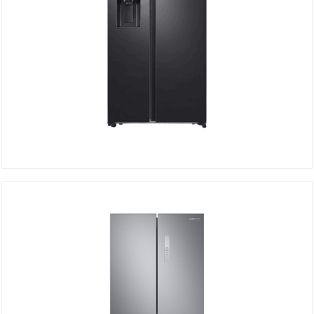
Réfrigérateur Side By Side RS70F64K1FMA
Détails