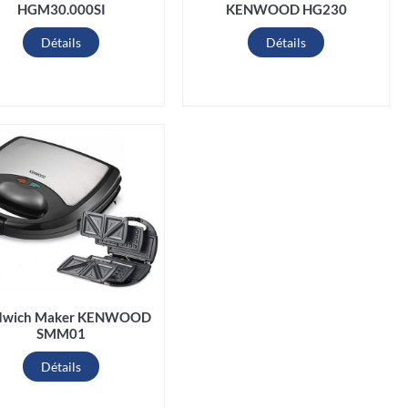
HGM30.000SI
KENWOOD HG230
Détails
Détails
dwich Maker KENWOOD
SMM01
Détails