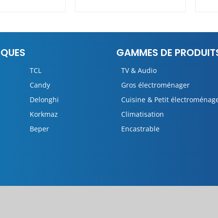
RQUES
GAMMES DE PRODUIT
TCL
TV & Audio
Candy
Gros électroménager
Delonghi
Cuisine & Petit électroménag
Korkmaz
Climatisation
Beper
Encastrable
pyright 2025 © ELATHIR. All Rights Reserved. Powered by
Hyperme