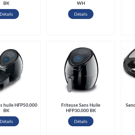
BK
WH
Détails
Détails
Friteuse Sans Huile
San
ns huile HFP50.000
HFP30.000 BK
BK
Détails
Détails