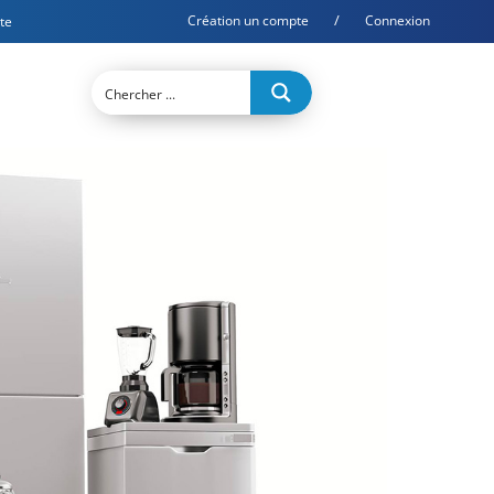
/
Création un compte
Connexion
te