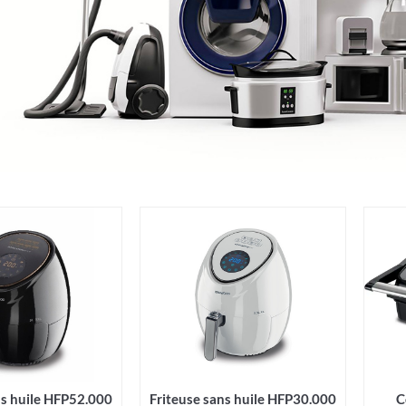
ns huile HFP52.000
Friteuse sans huile HFP30.000
C