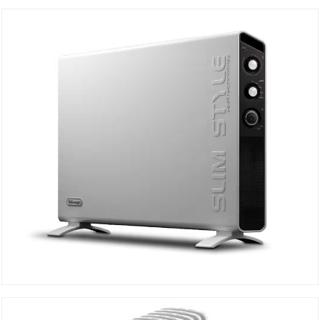
Déshumidificateur DEX210SF BL
Détails
Convecteur Electrique HCX3220FTS
Détails