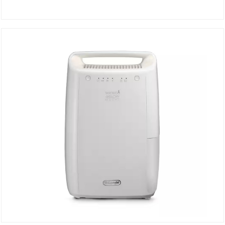
Déshumidificateur DEXD216RF
Détails