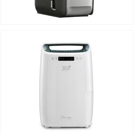
Déshumidificateur DNS80
Détails