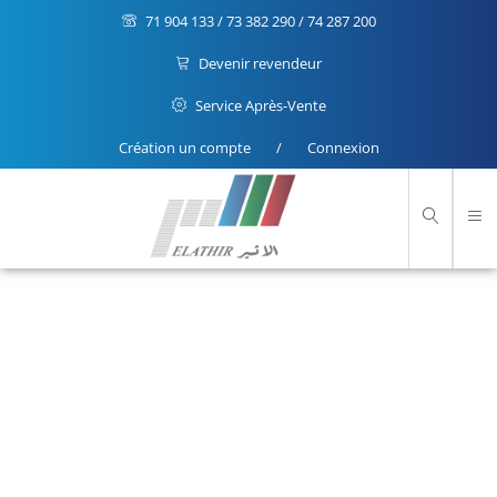
71 904 133 / 73 382 290 / 74 287 200
Devenir revendeur
Service Après-Vente
Création un compte
/
Connexion