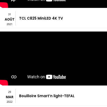
31
TCL C825 MiniLED 4K TV
AOÛT
2021
29
Bouilloire Smart’n light-TEFAL
MAR
2022